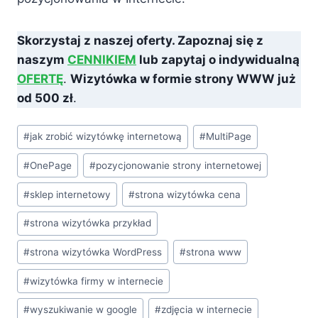
Skorzystaj z naszej oferty
.
Zapoznaj się z
naszym
CENNIKIEM
lub zapytaj o indywidualną
OFERTĘ
.
Wizytówka w formie strony WWW już
od 500 zł
.
Tagi
#
jak zrobić wizytówkę internetową
#
MultiPage
wpisu:
#
OnePage
#
pozycjonowanie strony internetowej
#
sklep internetowy
#
strona wizytówka cena
#
strona wizytówka przykład
#
strona wizytówka WordPress
#
strona www
#
wizytówka firmy w internecie
#
wyszukiwanie w google
#
zdjęcia w internecie