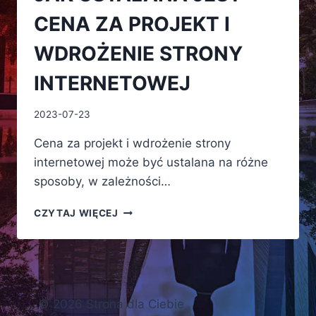
CENA ZA PROJEKT I
WDROŻENIE STRONY
INTERNETOWEJ
2023-07-23
Cena za projekt i wdrożenie strony
internetowej może być ustalana na różne
sposoby, w zależności…
JAK
CZYTAJ WIĘCEJ
USTALANA
JEST
CENA
ZA
PROJEKT
I
© 2026 Strona dla Ciebie
WDROŻENIE