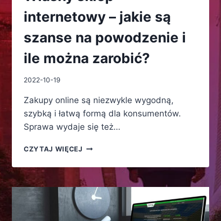
internetowy – jakie są
szanse na powodzenie i
ile można zarobić?
2022-10-19
Zakupy online są niezwykle wygodną,
szybką i łatwą formą dla konsumentów.
Sprawa wydaje się też…
WŁASNY
CZYTAJ WIĘCEJ
SKLEP
INTERNETOWY
–
JAKIE
SĄ
SZANSE
NA