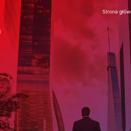
Strona głó
h