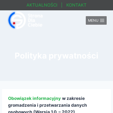
Przejdź
AKTUALNOŚCI
|
KONTAKT
do
treści
MENU
Polityka prywatności
Obowiązek informacyjny
w zakresie
gromadzenia i przetwarzania danych
osobowych (Wersja 1.0. – 2022)